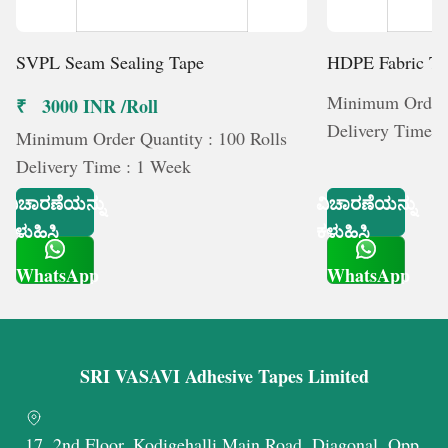
SVPL Seam Sealing Tape
HDPE Fabric Ta
Minimum Order Q
₹ 3000 INR /Roll
Delivery Time :
Minimum Order Quantity : 100 Rolls
Delivery Time : 1 Week
ವಿಚಾರಣೆಯನ್ನು
ವಿಚಾರಣೆಯನ್ನು
ಕಳುಹಿಸಿ
ಕಳುಹಿಸಿ
WhatsApp
WhatsApp
Get Latest Price
Get Latest Price
SRI VASAVI Adhesive Tapes Limited
17, 2nd Floor, Kodigehalli Main Road, Diagonal, Opp