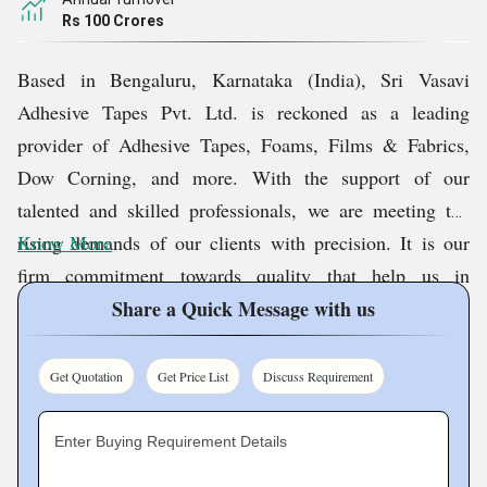
Rs 100 Crores
Based in Bengaluru, Karnataka (India), Sri Vasavi
Adhesive Tapes Pvt. Ltd. is reckoned as a leading
provider of Adhesive Tapes, Foams, Films & Fabrics,
Dow Corning, and more. With the support of our
talented and skilled professionals, we are meeting the
rising demands of our clients with precision. It is our
Know More
firm commitment towards quality that help us in
developing long term relationship with the buyers. We
Share a Quick Message with us
are a well reputed manufacturer, exporter and supplier of
the industry. We are offering qualitative range of PVC
Get Quotation
Get Price List
Discuss Requirement
foam sheet, pvc foam board sheet, etc. available in varied
size, thickness and density.
Enter Buying Requirement Details