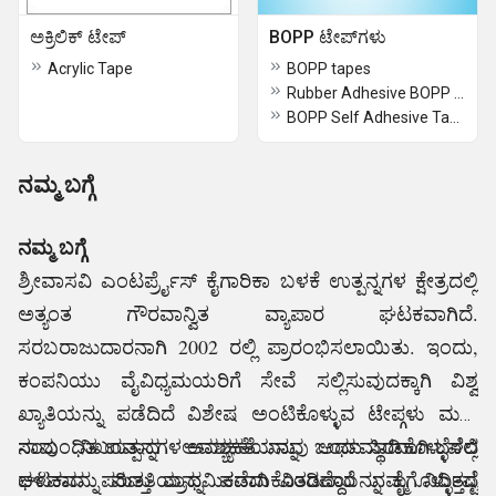
ಅಕ್ರಿಲಿಕ್ ಟೇಪ್
BOPP ಟೇಪ್‌ಗಳು
Acrylic Tape
BOPP tapes
Rubber Adhesive BOPP Tapes
BOPP Self Adhesive Tapes
ನಮ್ಮ ಬಗ್ಗೆ
ನಮ್ಮ ಬಗ್ಗೆ
ಶ್ರೀವಾಸವಿ ಎಂಟರ್ಪ್ರೈಸ್ ಕೈಗಾರಿಕಾ ಬಳಕೆ ಉತ್ಪನ್ನಗಳ ಕ್ಷೇತ್ರದಲ್ಲಿ
ಅತ್ಯಂತ ಗೌರವಾನ್ವಿತ ವ್ಯಾಪಾರ ಘಟಕವಾಗಿದೆ.
ಸರಬರಾಜುದಾರನಾಗಿ 2002 ರಲ್ಲಿ ಪ್ರಾರಂಭಿಸಲಾಯಿತು. ಇಂದು,
ಕಂಪನಿಯು ವೈವಿಧ್ಯಮಯರಿಗೆ ಸೇವೆ ಸಲ್ಲಿಸುವುದಕ್ಕಾಗಿ ವಿಶ್ವ
ಖ್ಯಾತಿಯನ್ನು ಪಡೆದಿದೆ ವಿಶೇಷ ಅಂಟಿಕೊಳ್ಳುವ ಟೇಪ್ಗಳು ಮತ್ತು
ಸಂಬಂಧಿತ ಉತ್ಪನ್ನಗಳ ಅವಶ್ಯಕತೆ. ನಾವು ಒಂದು ಸ್ಥಿರವಾಗಿ ಬೆಳೆದ
ನಾವು ನಿಖರವಾದ ಅವಶ್ಯಕತೆಯನ್ನು ಅರ್ಥಮಾಡಿಕೊಳ್ಳುವಲ್ಲಿ
ಘಟಕವನ್ನು ಮತ್ತು ಪ್ರಾಥಮಿಕವಾಗಿ ವಿತರಣೆಯನ್ನು ಕೈಗೊಳ್ಳುತ್ತದೆ
ಆಳವಾದ ಪರಿಣತಿಯನ್ನು ಪಡೆದುಕೊಂಡಿದ್ದಾರೆ ನಮ್ಮ ನಿರ್ದಿಷ್ಟ