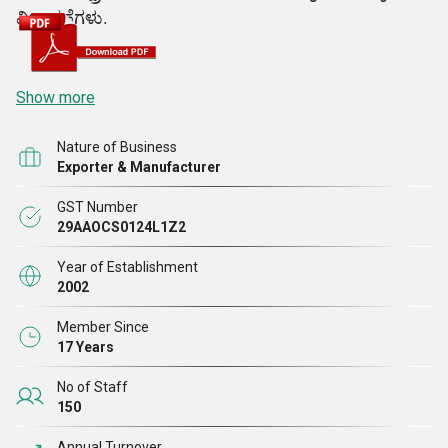
ವಿಚಾರಣೆಗಳು.
Show more
Nature of Business
Exporter & Manufacturer
GST Number
29AAOCS0124L1Z2
Year of Establishment
2002
Member Since
17 Years
No of Staff
150
Annual Turnover