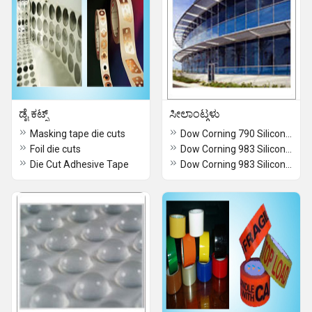
ಡೈ ಕಟ್ಸ್
ಸೀಲಾಂಟ್ಗಳು
Masking tape die cuts
Dow Corning 790 Silicone Building Sealant
Foil die cuts
Dow Corning 983 Silicone Glazing & Curtainwall Adh
Die Cut Adhesive Tape
Dow Corning 983 Silicone Curtainwall Adh