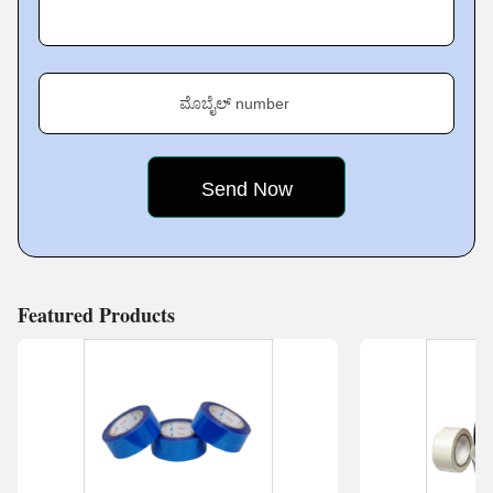
Product Range
We emerged as an eminent exporter, supplier and
ಮೊಬೈಲ್ number
manufacturer in the markets due to the unparalleled
quality of our extensive range that includes Solvent
Acrylic, Foams, Hot Melt, Fabrics as
Featured Products