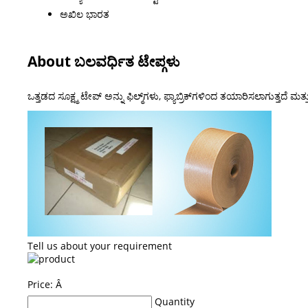
ಅಖಿಲ ಭಾರತ
About ಬಲವರ್ಧಿತ ಟೇಪ್ಗಳು
ಒತ್ತಡದ ಸೂಕ್ಷ್ಮ ಟೇಪ್ ಅನ್ನು ಫಿಲ್ಮ್‌ಗಳು, ಫ್ಯಾಬ್ರಿಕ್‌ಗಳಿಂದ ತಯಾರಿಸಲಾಗುತ್ತದೆ
Tell us about your requirement
Price:
Â
Quantity