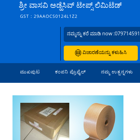
ಶ್ರೀ ವಾಸವಿ ಅಡ್ಹೆಸಿವ್ ಟೇಪ್ಸ್ ಲಿಮಿಟೆಡ್
GST : 29AAOCS0124L1Z2
ನಮ್ಮನ್ನು ಕರೆ ಮಾಡಿ now :
07971459
ವಿಚಾರಣೆಯನ್ನು ಕಳುಹಿಸಿ
ಮುಖಪುಟ
ಕಂಪನಿ ಪ್ರೊಫೈಲ್
ನಮ್ಮ ಉತ್ಪನ್ನಗಳು